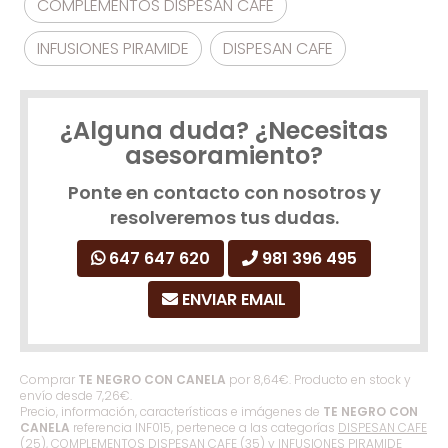
COMPLEMENTOS DISPESAN CAFE
INFUSIONES PIRAMIDE
DISPESAN CAFE
¿Alguna duda? ¿Necesitas
asesoramiento?
Ponte en contacto con nosotros y
resolveremos tus dudas.
647 647 620
981 396 495
ENVIAR EMAIL
Comprar
TE NEGRO CON CANELA
por
8,64
€
. Producto en stock y
envío desde
7,26
€
.
Precio, información, características e imágenes de
TE NEGRO CON
CANELA
referencia INF015, pertenece a las categorías
DISPESAN CAFE
(25),
COMPLEMENTOS DISPESAN CAFE
(35) y
INFUSIONES PIRAMIDE