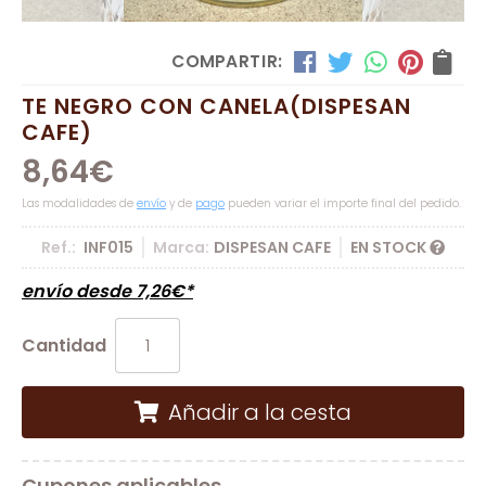
COMPARTIR:
TE NEGRO CON CANELA
(DISPESAN
CAFE)
8,64
€
Las modalidades de
envío
y de
pago
pueden variar el importe final del pedido.
Ref.:
INF015
Marca:
DISPESAN CAFE
EN STOCK
envío desde
7,26
€
*
Cantidad
Añadir a la cesta
Cupones aplicables