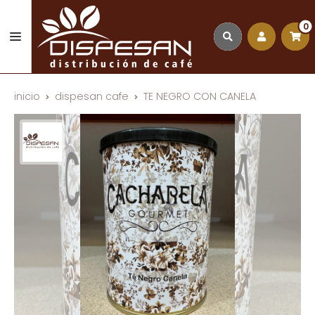
0
inicio
dispesan cafe
TE NEGRO CON CANELA