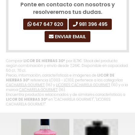
Ponte en contacto con nosotros y
resolveremos tus dudas.
647 647 620
981 396 495
ENVIAR EMAIL
Comprar
LICOR DE HIERBAS 30º
por
8,71
€
. Stock del producto
según combinación y envío desde
7,26
€
. Disponible en capacidad:
50 cl.; 70 cl..
Precio, información, características e imágenes de
LICOR DE
HIERBAS 30º
referencia LC003 - LC103, pertenece a las categorías
CACHARELA GOURMET
(16) y
LICORES CACHARELA GOURMET
(10) y a la
marca
CACHARELA GOURMET
(16).
Encuentra productos relacionados y de similares características a
LICOR DE HIERBAS 30º
en "CACHARELA GOURMET", "LICORES
CACHARELA GOURMET".