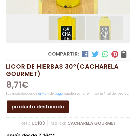
COMPARTIR:
LICOR DE HIERBAS 30º
(CACHARELA
GOURMET)
8,71
€
Las modalidades de
envío
y de
pago
pueden variar el importe final del pedido.
producto destacado
Ref.:
LC103
Marca:
CACHARELA GOURMET
envío desde
7,26
€
*