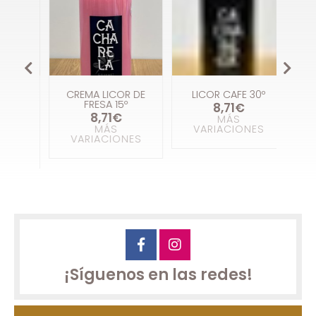
OR
CREMA LICOR DE
LICOR CAFE 30º
LI
 Y
FRESA 15º
T
8,71€
8,71€
MÁS
MÁS
VARIACIONES
VARIACIONES
V
ES
¡Síguenos en las redes!