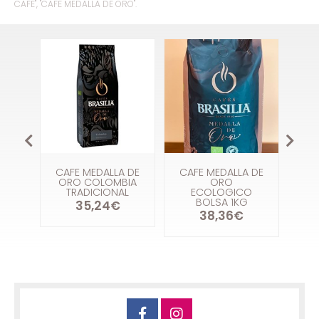
CAFE", "CAFE MEDALLA DE ORO".
CAFE MEDALLA DE
CAFE MEDALLA DE
CAFE MEDAL
ORO COLOMBIA
ORO
ORO SIBAR
TRADICIONAL
ECOLOGICO
SOSTENI
BOLSA 1KG
35,24€
34,64
38,36€