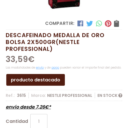
COMPARTIR:
DESCAFEINADO MEDALLA DE ORO
BOLSA 2X500GR
(NESTLE
PROFESSIONAL)
33,59
€
Las modalidades de
envío
y de
pago
pueden variar el importe final del pedido.
producto destacado
Ref.:
3615
Marca:
NESTLE PROFESSIONAL
EN STOCK
envío desde
7,26
€
*
Cantidad