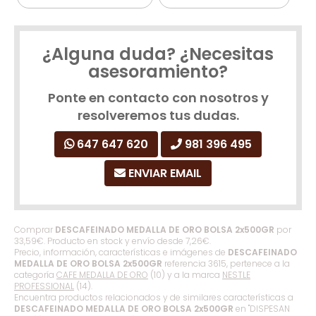
¿Alguna duda? ¿Necesitas
asesoramiento?
Ponte en contacto con nosotros y
resolveremos tus dudas.
647 647 620
981 396 495
ENVIAR EMAIL
Comprar
DESCAFEINADO MEDALLA DE ORO BOLSA 2x500GR
por
33,59
€
. Producto en stock y envío desde
7,26
€
.
Precio, información, características e imágenes de
DESCAFEINADO
MEDALLA DE ORO BOLSA 2x500GR
referencia 3615, pertenece a la
categoría
CAFE MEDALLA DE ORO
(10) y a la marca
NESTLE
PROFESSIONAL
(14).
Encuentra productos relacionados y de similares características a
DESCAFEINADO MEDALLA DE ORO BOLSA 2x500GR
en "DISPESAN